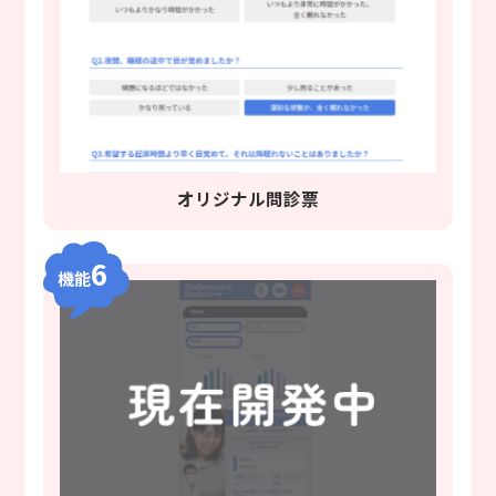
オリジナル問診票
6
機能